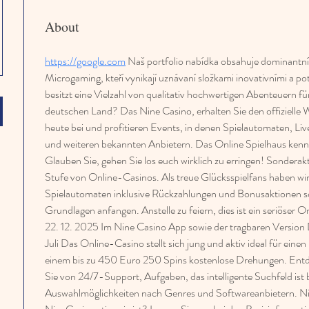
About
https://google.com
 Naš portfolio nabídka obsahuje dominantní 
Microgaming, kteří vynikají uznávaní složkami inovativními a po
besitzt eine Vielzahl von qualitativ hochwertigen Abenteuern fü
deutschen Land? Das Nine Casino, erhalten Sie den offizielle 
heute bei und profitieren Events, in denen Spielautomaten, Li
und weiteren bekannten Anbietern. Das Online Spielhaus kenne
Glauben Sie, gehen Sie los euch wirklich zu erringen! Sonderak
Stufe von Online-Casinos. Als treue Glücksspielfans haben wir 
Spielautomaten inklusive Rückzahlungen und Bonusaktionen sc
Grundlagen anfangen. Anstelle zu feiern, dies ist ein seriöser 
22. 12. 2025 Im Nine Casino App sowie der tragbaren Version 
Juli Das Online-Casino stellt sich jung und aktiv ideal für einen
einem bis zu 450 Euro 250 Spins kostenlose Drehungen. Entde
Sie von 24/7-Support, Aufgaben, das intelligente Suchfeld ist be
Auswahlmöglichkeiten nach Genres und Softwareanbietern. Nin